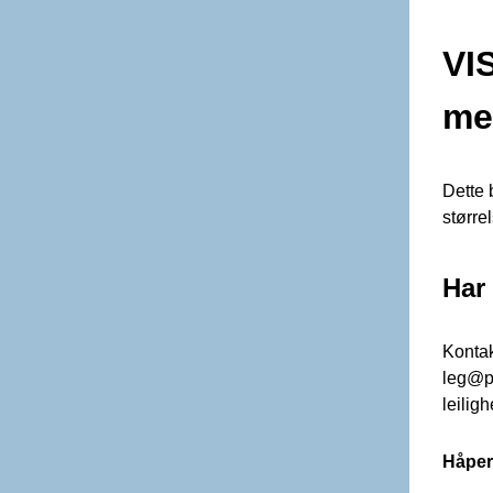
VI
me
Dette b
større
Har
Kontak
leg@pr
leiligh
Håper