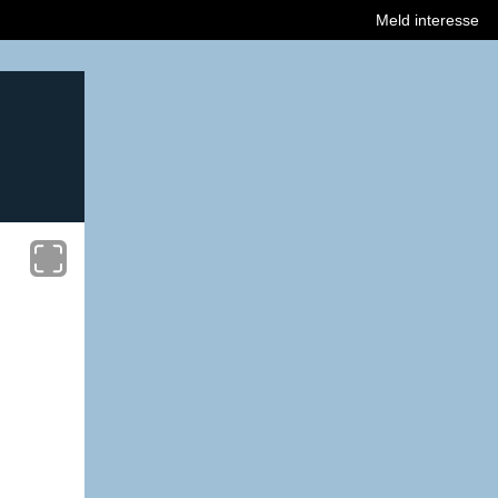
Meld interesse
Åpne karusellen i en popup.