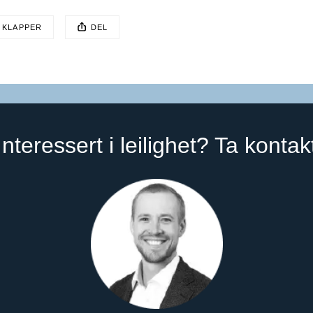
EN POSTEN HAR
 KLAPPER
DEL
sten ble publisert for
Interessert i leilighet? Ta kontak