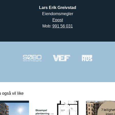
Mob: 
991 56 031
 også vil like
 lenke til et innlegg.
Dette er en lenke til et innlegg.
Dette er en lenke