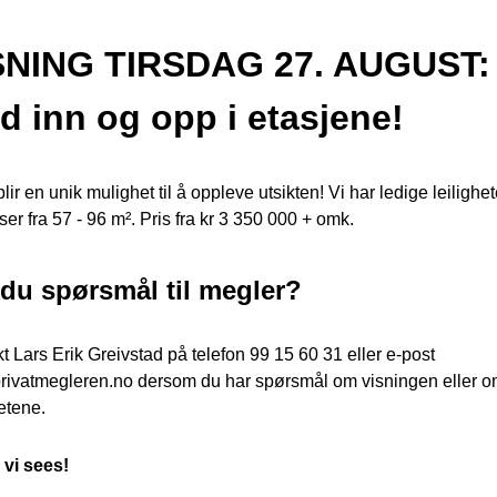
SNING TIRSDAG 27. AUGUST: B
d inn og opp i etasjene!
lir en unik mulighet til å oppleve utsikten! Vi har ledige leilighete
lser fra 57 - 96 m². Pris fra kr 3 350 000 + omk.
 du spørsmål til megler?
t Lars Erik Greivstad på telefon 99 15 60 31 eller e-post 
ivatmegleren.no dersom du har spørsmål om visningen eller o
etene. 
 vi sees!